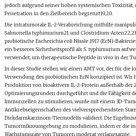
jedoch aufgrund seiner hohen systemischen Toxizität,
Penetration in den Zielbereich begrenzt19,20.
Die intratumorale IL-2-Verabreichung mithilfe manipu
Salmonella typhimurium21 und Clostridium-Arten22,23 
probiotische Escherichia coli Nissle 1917 (EcN)-Bakt
ein besseres Sicherheitsprofil als S. typhimurium auf
verwendet, um therapeutische Peptide in vivo in der
In dieser Studie stellen wir einen AMT vor, der für die
Verwendung des probiotischen EcN konzipiert ist. Wir
Produktion von bioaktivem IL-2-Protein außerhalb der 
Optimierungsrunden durchgeführt und die Fähigkeit des
Immunzellen zu stimulieren, wurde mit einem 3D-Tumo
Antikrebseigenschaften des vielversprechendsten Sta
Dickdarmkarzinom-Tiermodells validiert. Die Ergebniss
Tumormikroumgebung zu modulieren, indem er die intr
Wachstumsrate von Tumoren moderat verlangsamte.