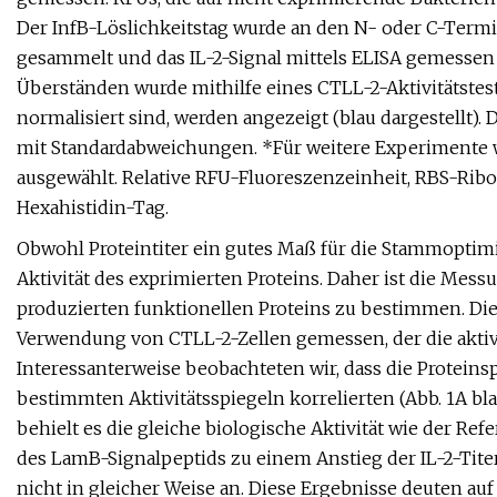
Der InfB-Löslichkeitstag wurde an den N- oder C-Termi
gesammelt und das IL-2-Signal mittels ELISA gemessen (in
Überständen wurde mithilfe eines CTLL-2-Aktivitätstes
normalisiert sind, werden angezeigt (blau dargestellt). 
mit Standardabweichungen. *Für weitere Experimente
ausgewählt. Relative RFU-Fluoreszenzeinheit, RBS-Ribo
Hexahistidin-Tag.
Obwohl Proteintiter ein gutes Maß für die Stammoptimi
Aktivität des exprimierten Proteins. Daher ist die Mes
produzierten funktionellen Proteins zu bestimmen. Die 
Verwendung von CTLL-2-Zellen gemessen, der die aktiv
Interessanterweise beobachteten wir, dass die Proteins
bestimmten Aktivitätsspiegeln korrelierten (Abb. 1A bl
behielt es die gleiche biologische Aktivität wie der
des LamB-Signalpeptids zu einem Anstieg der IL-2-Titer 
nicht in gleicher Weise an. Diese Ergebnisse deuten auf