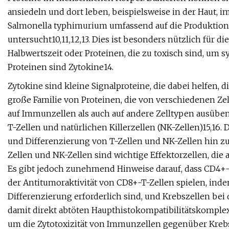
ansiedeln und dort leben, beispielsweise in der Haut,
Salmonella typhimurium umfassend auf die Produktio
untersucht10,11,12,13. Dies ist besonders nützlich für 
Halbwertszeit oder Proteinen, die zu toxisch sind, um 
Proteinen sind Zytokine14.
Zytokine sind kleine Signalproteine, die dabei helfen,
große Familie von Proteinen, die von verschiedenen 
auf Immunzellen als auch auf andere Zelltypen ausüben1
T-Zellen und natürlichen Killerzellen (NK-Zellen)15,16. 
und Differenzierung von T-Zellen und NK-Zellen hin z
Zellen und NK-Zellen sind wichtige Effektorzellen, die 
Es gibt jedoch zunehmend Hinweise darauf, dass CD4+-T
der Antitumoraktivität von CD8+-T-Zellen spielen, inde
Differenzierung erforderlich sind, und Krebszellen
damit direkt abtöten Haupthistokompatibilitätskomplex II
um die Zytotoxizität von Immunzellen gegenüber Krebsz