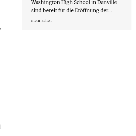
Washington High School in Danville
sind bereit für die Eröffnung der
Akademie der neunten Klasse, einer
mehr sehen
neuen Ära des Lernens
f
n
d