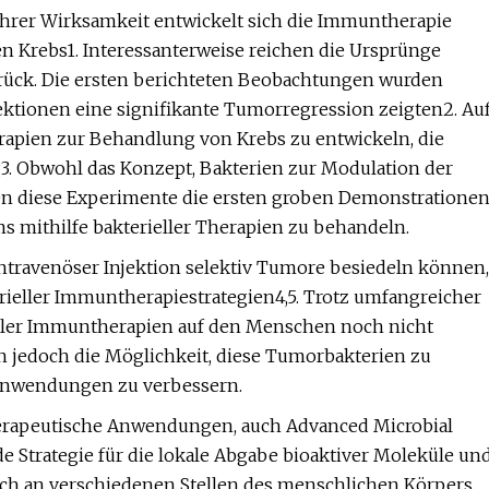
ihrer Wirksamkeit entwickelt sich die Immuntherapie
n Krebs1. Interessanterweise reichen die Ursprünge
rück. Die ersten berichteten Beobachtungen wurden
ektionen eine signifikante Tumorregression zeigten2. Au
rapien zur Behandlung von Krebs zu entwickeln, die
g3. Obwohl das Konzept, Bakterien zur Modulation der
en diese Experimente die ersten groben Demonstratione
 mithilfe bakterieller Therapien zu behandeln.
ntravenöser Injektion selektiv Tumore besiedeln können,
rieller Immuntherapiestrategien4,5. Trotz umfangreicher
ieller Immuntherapien auf den Menschen noch nicht
ten jedoch die Möglichkeit, diese Tumorbakterien zu
 Anwendungen zu verbessern.
herapeutische Anwendungen, auch Advanced Microbial
e Strategie für die lokale Abgabe bioaktiver Moleküle un
ich an verschiedenen Stellen des menschlichen Körpers