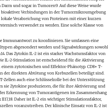
 im Darm und sogar in Tumoren9. Auf diese Weise wurde
n bioaktiver Verbindungen in der Tumormikroumgebung
die lokale Verabreichung von Proteinen mit einer kurzen
systemisch verwendet zu werden. Eine solche Klasse von
 die Immunantwort zu koordinieren. Sie umfassen eine
Zelltypen abgesondert werden und Signalwirkungen sowoh
4. Das Zytokin IL-2 ist ein starker Wachstumsfaktor von
Die IL-2-Stimulation ist entscheidend für die Aktivierung
u einem zytotoxischen und Effektor-Phänotyp. CD8+ T-
an der direkten Abtötung von Krebszellen beteiligt sind.
-Zellen auch eine Schlüsselrolle bei der Unterstützung
m sie Zytokine produzieren, die für ihre Aktivierung und
 bei der Erkennung von Tumorantigenen im Zusammenhang
17,18. Daher ist IL-2 ein wichtiger Stimulationsfaktor,
ellen voranzutreiben. Der klinische Einsatz von IL-2 ist