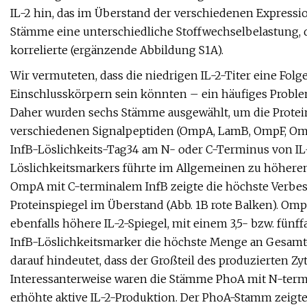
IL-2 hin, das im Überstand der verschiedenen Expressi
Stämme eine unterschiedliche Stoffwechselbelastung, 
korrelierte (ergänzende Abbildung S1A).
Wir vermuteten, dass die niedrigen IL-2-Titer eine Folg
Einschlusskörpern sein könnten – ein häufiges Problem b
Daher wurden sechs Stämme ausgewählt, um die Proteinf
verschiedenen Signalpeptiden (OmpA, LamB, OmpF, Om
InfB-Löslichkeits-Tag34 am N- oder C-Terminus von IL-2
Löslichkeitsmarkers führte im Allgemeinen zu höheren
OmpA mit C-terminalem InfB zeigte die höchste Verbes
Proteinspiegel im Überstand (Abb. 1B rote Balken). 
ebenfalls höhere IL-2-Spiegel, mit einem 3,5- bzw. fü
InfB-Löslichkeitsmarker die höchste Menge an Gesamt-IL
darauf hindeutet, dass der Großteil des produzierten Zyt
Interessanterweise waren die Stämme PhoA mit N-term
erhöhte aktive IL-2-Produktion. Der PhoA-Stamm zeigte