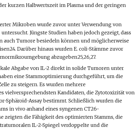
 der kurzen Halbwertszeit im Plasma und der geringen
lierter Mikroben wurde zuvor unter Verwendung von
untersucht. Jüngste Studien haben jedoch gezeigt, dass
erien auch Tumore besiedeln können und möglicherweise
weisen24. Darüber hinaus wurden E. coli-Stämme zuvor
 Tumormikroumgebung abzugeben25,26,27.
 lokale Abgabe von IL-2 direkt in solide Tumoren unter
 haben eine Stammoptimierung durchgeführt, um die
Zelle zu steigern. Es wurden mehrere
 vielversprechendsten Kandidaten, die Zytotoxizität von
r-Sphäroid-Assay bestimmt. Schließlich wurden die
mms in vivo anhand eines syngenen CT26-
e zeigten die Fähigkeit des optimierten Stamms, die
atumoralen IL-2-Spiegel verdoppelte und die