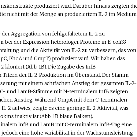
onskonstrukte produziert wird. Darüber hinaus zeigten di
die nicht mit der Menge an produziertem IL-2 im Medium
e der Aggregation von fehlgefaltetem IL-2 zu
ei der Expression heterologer Proteine ​​in E. coli33.
altung und die Aktivität von IL-2 zu verbessern, das von
pC, PhoA und OmpT) produziert wird. Wir haben das
 kloniert (Abb. 1B). Die Zugabe des InfB-
 Titern der IL-2-Produktion im Überstand. Der Stamm
serung mit einem achtfachen Anstieg der gesamten IL-2-
OmpC- und LamB-Stämme mit N-terminalem InfB zeigten
nffachen Anstieg. Während OmpA mit dem C-terminalen
-2 aufwies, zeigte es eine geringe IL-2-Aktivität, was
okins inaktiv ist (Abb. 1B blaue Balken).
inalem InfB und LamB mit C-terminalem InfB-Tag eine
 jedoch eine hohe Variabilität in der Wachstumsleistung