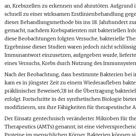
an, Krebszellen zu erkennen und abzutöten. Aufgrund 
schnell zu einer wirksamen Erstlinienbehandlung gege
dieser Behandlungsmethode bis ins 18. Jahrhundert zu
gemacht, nachdem Krebspatienten mit bakteriellen Inf
diese Beobachtungen folgten Versuche, bakterielle The
Ergebnisse dieser Studien waren jedoch nicht schlüssi
Immunantwort einzusetzen, aufgegeben wurde, liefert
eines Versuchs, Krebs durch Nutzung des Immunsystems
Nach der Beobachtung, dass bestimmte Bakterien bei i
kam es in jüngster Zeit zu einem Wiederaufleben bakte
präklinischer Beweise6,7,8 ist die Übertragung bakter
erfolgt. Fortschritte in der synthetischen Biologie bie
modifizieren, um ihre Fähigkeiten für therapeutische
Der Einsatz gentechnisch veränderter Mikroben für t
Therapeutics (AMTs) genannt, ist eine vielversprechend
Proteine ​​im menschlichen Körper. Bakterien können s