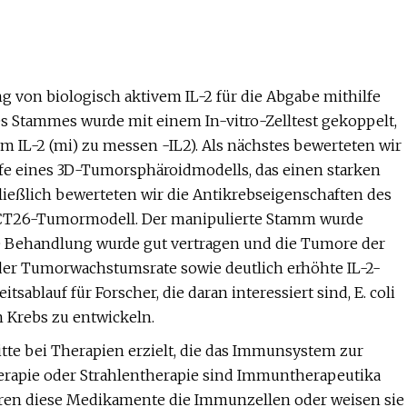
ng von biologisch aktivem IL-2 für die Abgabe mithilfe
des Stammes wurde mit einem In-vitro-Zelltest gekoppelt,
em IL-2 (mi) zu messen -IL2). Als nächstes bewerteten wir
fe eines 3D-Tumorsphäroidmodells, das einen starken
ließlich bewerteten wir die Antikrebseigenschaften des
CT26-Tumormodell. Der manipulierte Stamm wurde
Die Behandlung wurde gut vertragen und die Tumore der
der Tumorwachstumsrate sowie deutlich erhöhte IL-2-
sablauf für Forscher, die daran interessiert sind, E. coli
n Krebs zu entwickeln.
tte bei Therapien erzielt, die das Immunsystem zur
apie oder Strahlentherapie sind Immuntherapeutika
vieren diese Medikamente die Immunzellen oder weisen sie