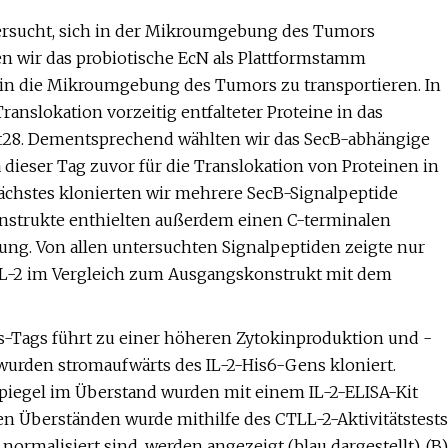
tersucht, sich in der Mikroumgebung des Tumors
en wir das probiotische EcN als Plattformstamm
t in die Mikroumgebung des Tumors zu transportieren. In
nslokation vorzeitig entfalteter Proteine ​​in das
det28. Dementsprechend wählten wir das SecB-abhängige
ieser Tag zuvor für die Translokation von Proteinen in
ächstes klonierten wir mehrere SecB-Signalpeptide
Konstrukte enthielten außerdem einen C-terminalen
rung. Von allen untersuchten Signalpeptiden zeigte nur
 IL-2 im Vergleich zum Ausgangskonstrukt mit dem
s-Tags führt zu einer höheren Zytokinproduktion und -
 wurden stromaufwärts des IL-2-His6-Gens kloniert.
piegel im Überstand wurden mit einem IL-2-ELISA-Kit
 den Überständen wurde mithilfe des CTLL-2-Aktivitätstests
ormalisiert sind, werden angezeigt (blau dargestellt). (B)