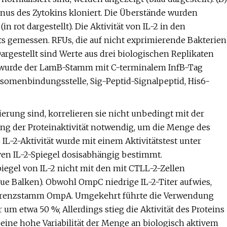
nus des Zytokins kloniert. Die Überstände wurden
 rot dargestellt). Die Aktivität von IL-2 in den
ts gemessen. RFUs, die auf nicht exprimierende Bakterien
Dargestellt sind Werte aus drei biologischen Replikaten
 wurde der LamB-Stamm mit C-terminalem InfB-Tag
somenbindungsstelle, Sig-Peptid-Signalpeptid, His6-
erung sind, korrelieren sie nicht unbedingt mit der
sung der Proteinaktivität notwendig, um die Menge des
IL-2-Aktivität wurde mit einem Aktivitätstest unter
en IL-2-Spiegel dosisabhängig bestimmt.
piegel von IL-2 nicht mit den mit CTLL-2-Zellen
aue Balken). Obwohl OmpC niedrige IL-2-Titer aufwies,
 Referenzstamm OmpA. Umgekehrt führte die Verwendung
um etwa 50 %; Allerdings stieg die Aktivität des Proteins
 eine hohe Variabilität der Menge an biologisch aktivem