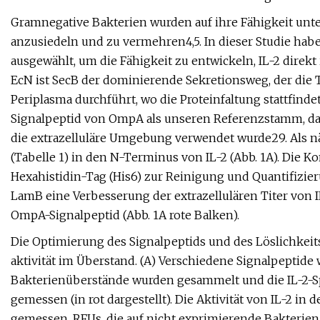
Gramnegative Bakterien wurden auf ihre Fähigkeit un
anzusiedeln und zu vermehren4,5. In dieser Studie hab
ausgewählt, um die Fähigkeit zu entwickeln, IL-2 direk
EcN ist SecB der dominierende Sekretionsweg, der die Tra
Periplasma durchführt, wo die Proteinfaltung stattfin
Signalpeptid von OmpA als unseren Referenzstamm, da d
die extrazelluläre Umgebung verwendet wurde29. Als n
(Tabelle 1) in den N-Terminus von IL-2 (Abb. 1A). Die 
Hexahistidin-Tag (His6) zur Reinigung und Quantifizie
LamB eine Verbesserung der extrazellulären Titer von
OmpA-Signalpeptid (Abb. 1A rote Balken).
Die Optimierung des Signalpeptids und des Löslichkeit
aktivität im Überstand. (A) Verschiedene Signalpeptide
Bakterienüberstände wurden gesammelt und die IL-2-S
gemessen (in rot dargestellt). Die Aktivität von IL-2 in
gemessen. RFUs, die auf nicht exprimierende Bakterien n