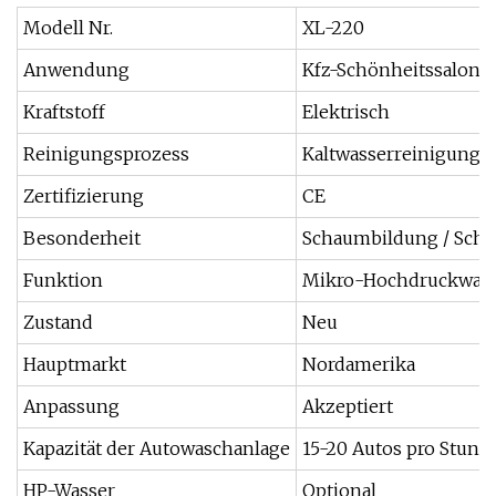
Modell Nr.
XL-220
Anwendung
Kfz-Schönheitssalon
Kraftstoff
Elektrisch
Reinigungsprozess
Kaltwasserreinigung
Zertifizierung
CE
Besonderheit
Schaumbildung / Sch
Funktion
Mikro-Hochdruckwass
Zustand
Neu
Hauptmarkt
Nordamerika
Anpassung
Akzeptiert
Kapazität der Autowaschanlage
15-20 Autos pro Stund
HP-Wasser
Optional