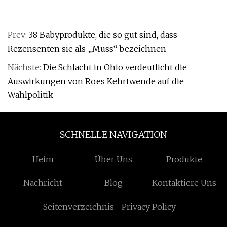
Prev:
38 Babyprodukte, die so gut sind, dass
Rezensenten sie als „Muss“ bezeichnen
Nächste:
Die Schlacht in Ohio verdeutlicht die
Auswirkungen von Roes Kehrtwende auf die
Wahlpolitik
SCHNELLE NAVIGATION
Heim
Über Uns
Produkte
Nachricht
Blog
Kontaktiere Uns
Seitenverzeichnis
Privacy Policy