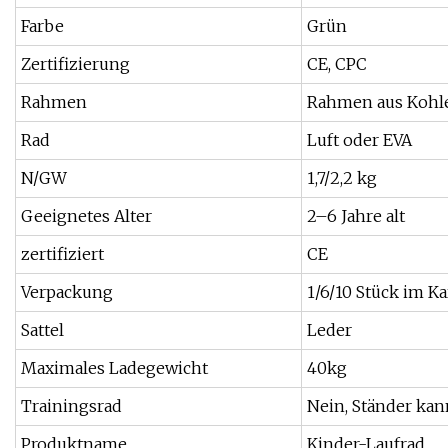
Farbe
Grün
Zertifizierung
CE, CPC
Rahmen
Rahmen aus Kohle
Rad
Luft oder EVA
N/GW
1,7/2,2 kg
Geeignetes Alter
2–6 Jahre alt
zertifiziert
CE
Verpackung
1/6/10 Stück im K
Sattel
Leder
Maximales Ladegewicht
40kg
Trainingsrad
Nein, Ständer ka
Produktname
Kinder-Laufrad