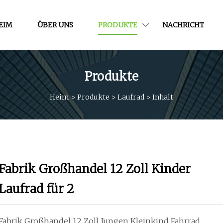
EIM
ÜBER UNS
PRODUKTE
NACHRICHT
Produkte
Heim
>
Produkte
>
Laufrad
>
Inhalt
Fabrik Großhandel 12 Zoll Kinder
Laufrad für 2
Fabrik Großhandel 12 Zoll Jungen Kleinkind Fahrrad