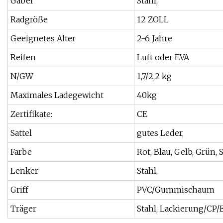
Gabel
Stahl,
Radgröße
12 ZOLL
Geeignetes Alter
2-6 Jahre
Reifen
Luft oder EVA
N/GW
1,7/2,2 kg
Maximales Ladegewicht
40kg
Zertifikate:
CE
Sattel
gutes Leder,
Farbe
Rot, Blau, Gelb, Grün,
Lenker
Stahl,
Griff
PVC/Gummischaum
Träger
Stahl, Lackierung/CP/